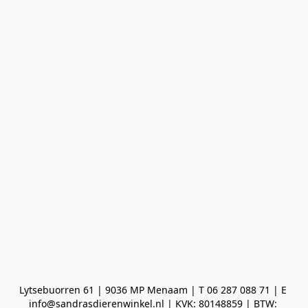
Lytsebuorren 61 | 9036 MP Menaam | T 06 287 088 71 | E 
info@sandrasdierenwinkel.nl | KVK: 80148859 | BTW: 