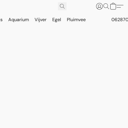
is
Aquarium
Vijver
Egel
Pluimvee
062870