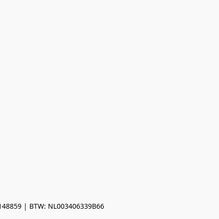
0148859 | BTW: NL003406339B66
