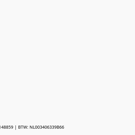
0148859 | BTW: NL003406339B66
