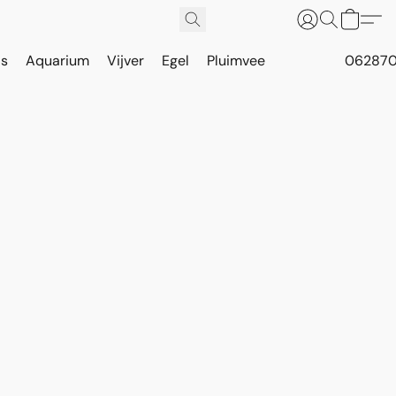
is
Aquarium
Vijver
Egel
Pluimvee
062870