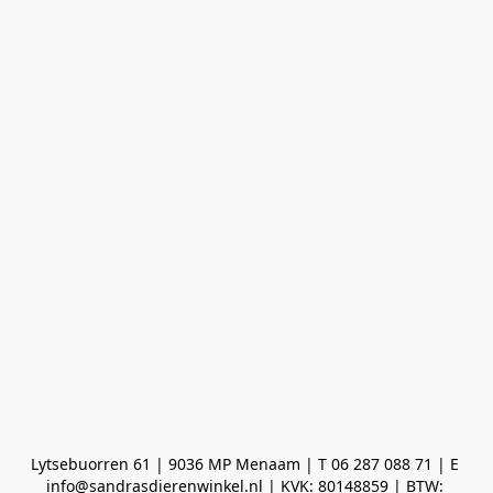
Lytsebuorren 61 | 9036 MP Menaam | T 06 287 088 71 | E 
info@sandrasdierenwinkel.nl | KVK: 80148859 | BTW: 