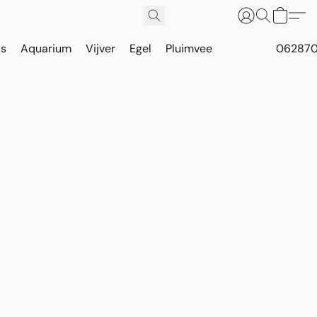
is
Aquarium
Vijver
Egel
Pluimvee
062870