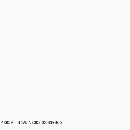
0148859 | BTW: NL003406339B66
