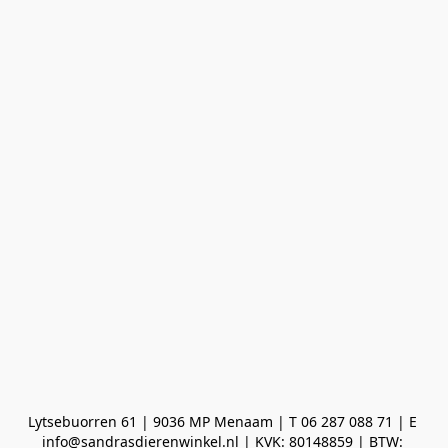
Lytsebuorren 61 | 9036 MP Menaam | T 06 287 088 71 | E 
info@sandrasdierenwinkel.nl | KVK: 80148859 | BTW: 