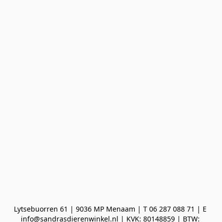
Lytsebuorren 61 | 9036 MP Menaam | T 06 287 088 71 | E 
info@sandrasdierenwinkel.nl | KVK: 80148859 | BTW: 