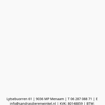
Lytsebuorren 61 | 9036 MP Menaam | T 06 287 088 71 | E 
info@sandrasdierenwinkel.nl | KVK: 80148859 | BTW: 