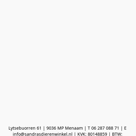
Lytsebuorren 61 | 9036 MP Menaam | T 06 287 088 71 | E 
info@sandrasdierenwinkel.nl | KVK: 80148859 | BTW: 