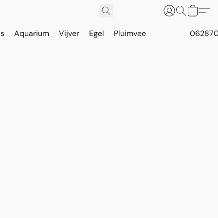
is
Aquarium
Vijver
Egel
Pluimvee
062870