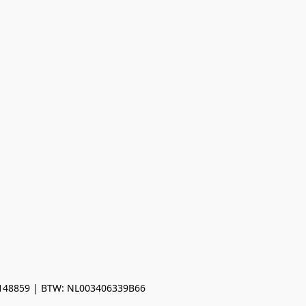
0148859 | BTW: NL003406339B66
