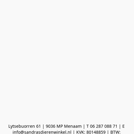
Lytsebuorren 61 | 9036 MP Menaam | T 06 287 088 71 | E 
info@sandrasdierenwinkel.nl | KVK: 80148859 | BTW: 