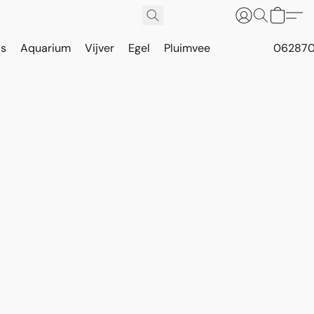
is
Aquarium
Vijver
Egel
Pluimvee
062870