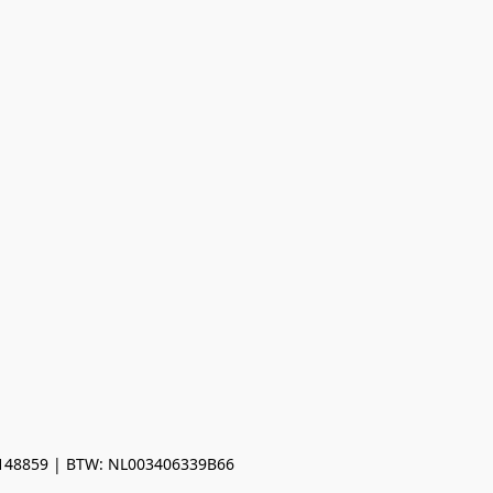
0148859 | BTW: NL003406339B66
