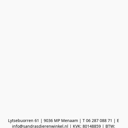
Lytsebuorren 61 | 9036 MP Menaam | T 06 287 088 71 | E 
info@sandrasdierenwinkel.nl | KVK: 80148859 | BTW: 