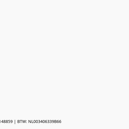
0148859 | BTW: NL003406339B66
