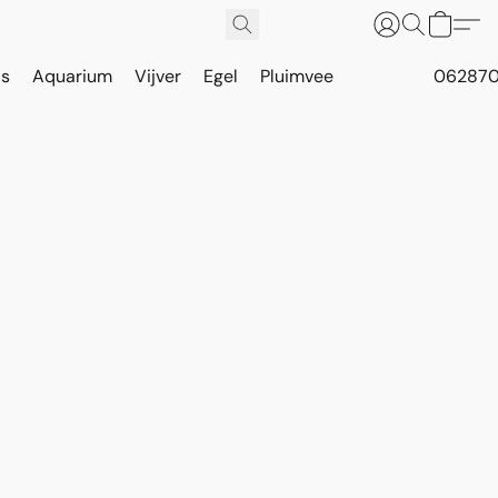
is
Aquarium
Vijver
Egel
Pluimvee
062870