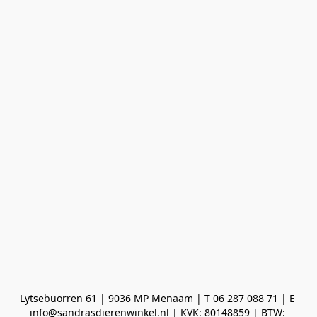
Lytsebuorren 61 | 9036 MP Menaam | T 06 287 088 71 | E 
info@sandrasdierenwinkel.nl | KVK: 80148859 | BTW: 