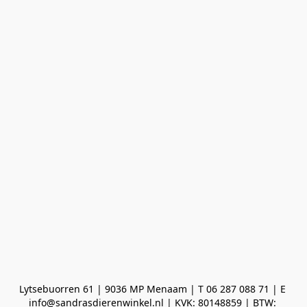
Lytsebuorren 61 | 9036 MP Menaam | T 06 287 088 71 | E 
info@sandrasdierenwinkel.nl | KVK: 80148859 | BTW: 