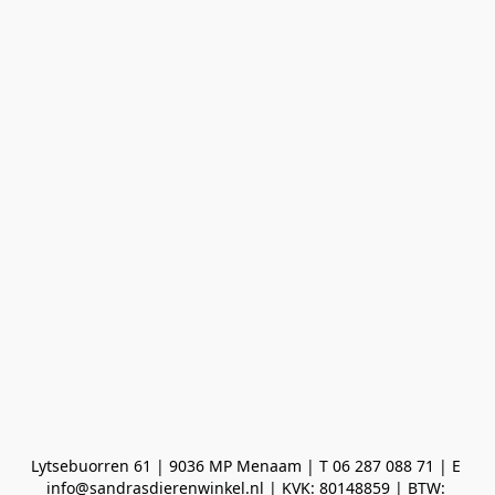
Lytsebuorren 61 | 9036 MP Menaam | T 06 287 088 71 | E 
info@sandrasdierenwinkel.nl | KVK: 80148859 | BTW: 