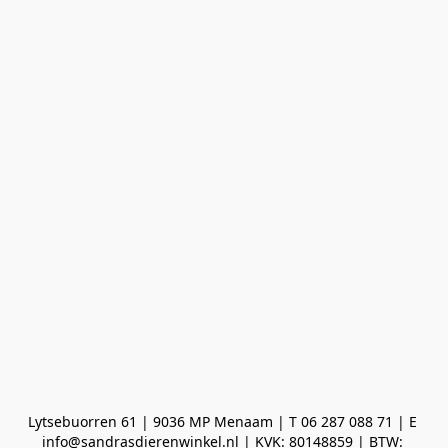
Lytsebuorren 61 | 9036 MP Menaam | T 06 287 088 71 | E 
info@sandrasdierenwinkel.nl | KVK: 80148859 | BTW: 