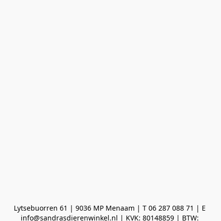
Lytsebuorren 61 | 9036 MP Menaam | T 06 287 088 71 | E 
info@sandrasdierenwinkel.nl | KVK: 80148859 | BTW: 