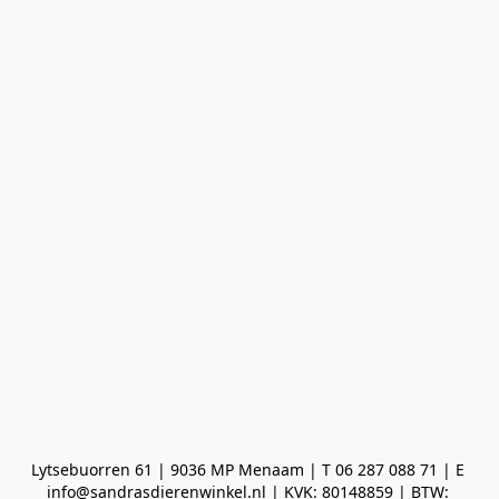
Lytsebuorren 61 | 9036 MP Menaam | T 06 287 088 71 | E 
info@sandrasdierenwinkel.nl | KVK: 80148859 | BTW: 