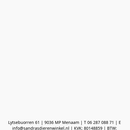
Lytsebuorren 61 | 9036 MP Menaam | T 06 287 088 71 | E 
info@sandrasdierenwinkel.nl | KVK: 80148859 | BTW: 