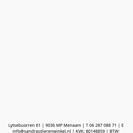
Lytsebuorren 61 | 9036 MP Menaam | T 06 287 088 71 | E 
info@sandrasdierenwinkel.nl | KVK: 80148859 | BTW: 