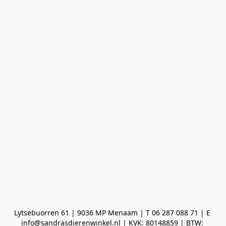
Lytsebuorren 61 | 9036 MP Menaam | T 06 287 088 71 | E 
info@sandrasdierenwinkel.nl | KVK: 80148859 | BTW: 