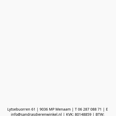
Lytsebuorren 61 | 9036 MP Menaam | T 06 287 088 71 | E 
info@sandrasdierenwinkel.nl | KVK: 80148859 | BTW: 