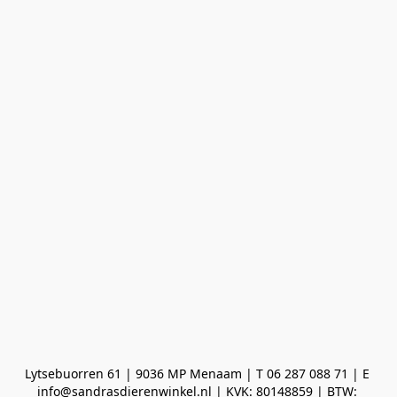
Lytsebuorren 61 | 9036 MP Menaam | T 06 287 088 71 | E 
info@sandrasdierenwinkel.nl | KVK: 80148859 | BTW: 