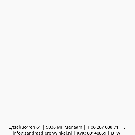
Lytsebuorren 61 | 9036 MP Menaam | T 06 287 088 71 | E 
info@sandrasdierenwinkel.nl | KVK: 80148859 | BTW: 