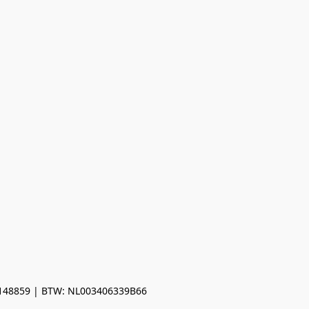
0148859 | BTW: NL003406339B66
