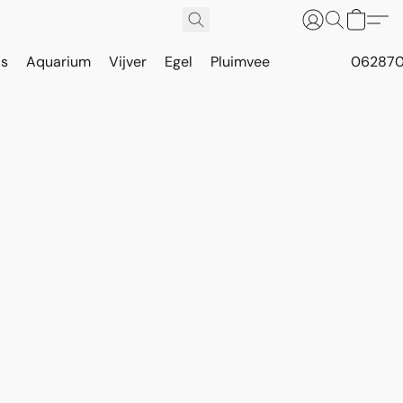
is
Aquarium
Vijver
Egel
Pluimvee
062870