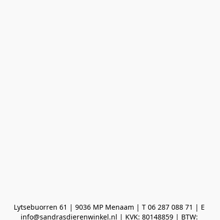
Lytsebuorren 61 | 9036 MP Menaam | T 06 287 088 71 | E 
info@sandrasdierenwinkel.nl | KVK: 80148859 | BTW: 