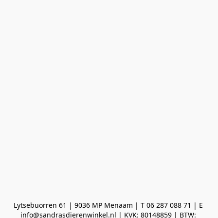
Lytsebuorren 61 | 9036 MP Menaam | T 06 287 088 71 | E 
info@sandrasdierenwinkel.nl | KVK: 80148859 | BTW: 