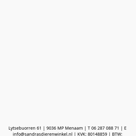
Lytsebuorren 61 | 9036 MP Menaam | T 06 287 088 71 | E 
info@sandrasdierenwinkel.nl | KVK: 80148859 | BTW: 