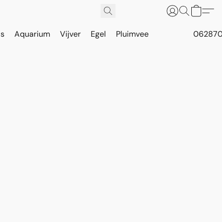
is
Aquarium
Vijver
Egel
Pluimvee
062870