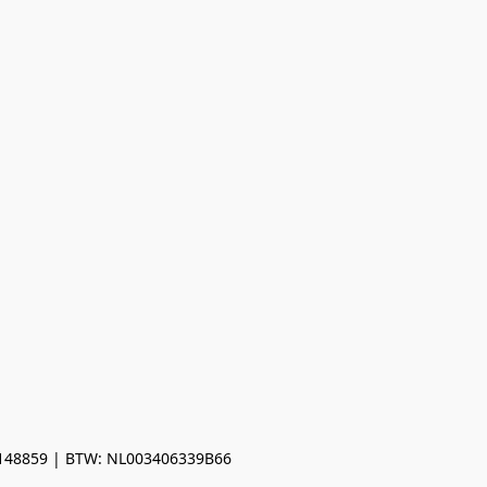
0148859 | BTW: NL003406339B66
