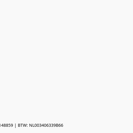
0148859 | BTW: NL003406339B66
