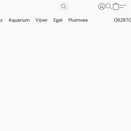
is
Aquarium
Vijver
Egel
Pluimvee
062870