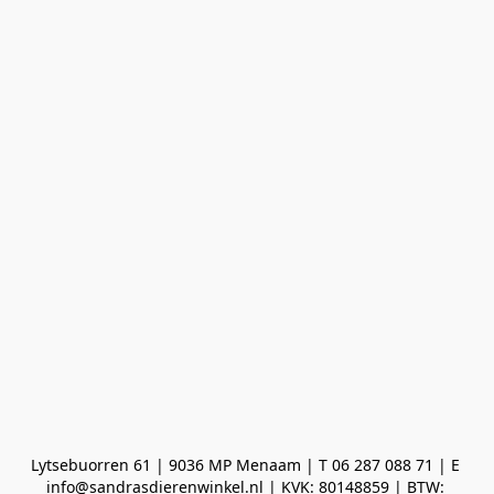
Lytsebuorren 61 | 9036 MP Menaam | T 06 287 088 71 | E 
info@sandrasdierenwinkel.nl | KVK: 80148859 | BTW: 