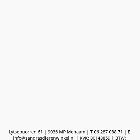
Lytsebuorren 61 | 9036 MP Menaam | T 06 287 088 71 | E 
info@sandrasdierenwinkel.nl | KVK: 80148859 | BTW: 