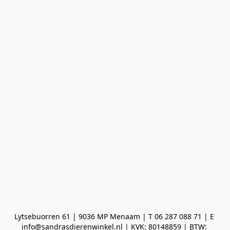
Lytsebuorren 61 | 9036 MP Menaam | T 06 287 088 71 | E 
info@sandrasdierenwinkel.nl | KVK: 80148859 | BTW: 