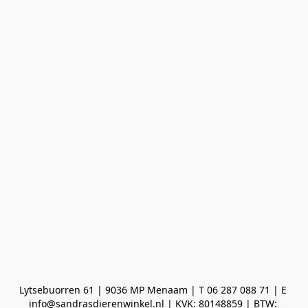
Lytsebuorren 61 | 9036 MP Menaam | T 06 287 088 71 | E 
info@sandrasdierenwinkel.nl | KVK: 80148859 | BTW: 