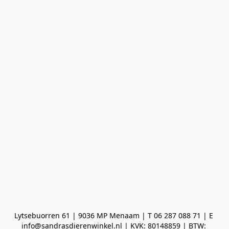
Lytsebuorren 61 | 9036 MP Menaam | T 06 287 088 71 | E 
info@sandrasdierenwinkel.nl | KVK: 80148859 | BTW: 