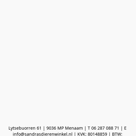
Lytsebuorren 61 | 9036 MP Menaam | T 06 287 088 71 | E 
info@sandrasdierenwinkel.nl | KVK: 80148859 | BTW: 