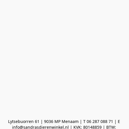
Lytsebuorren 61 | 9036 MP Menaam | T 06 287 088 71 | E 
info@sandrasdierenwinkel.nl | KVK: 80148859 | BTW: 