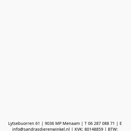
Lytsebuorren 61 | 9036 MP Menaam | T 06 287 088 71 | E 
info@sandrasdierenwinkel.nl | KVK: 80148859 | BTW: 