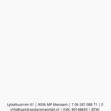
Lytsebuorren 61 | 9036 MP Menaam | T 06 287 088 71 | E 
info@sandrasdierenwinkel.nl | KVK: 80148859 | BTW: 