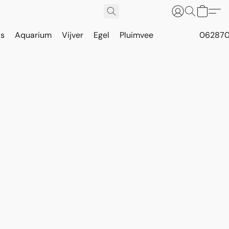
is
Aquarium
Vijver
Egel
Pluimvee
062870