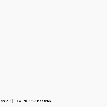
0148859 | BTW: NL003406339B66
