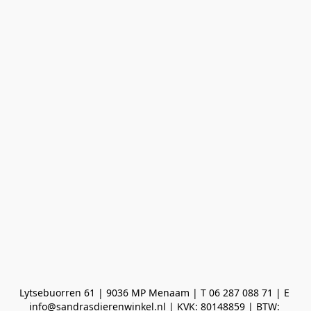
Lytsebuorren 61 | 9036 MP Menaam | T 06 287 088 71 | E 
info@sandrasdierenwinkel.nl | KVK: 80148859 | BTW: 