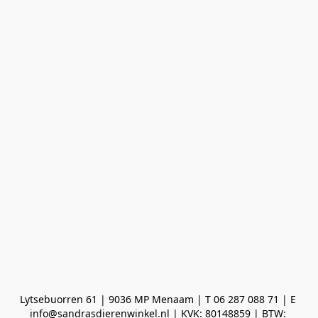
Lytsebuorren 61 | 9036 MP Menaam | T 06 287 088 71 | E 
info@sandrasdierenwinkel.nl | KVK: 80148859 | BTW: 