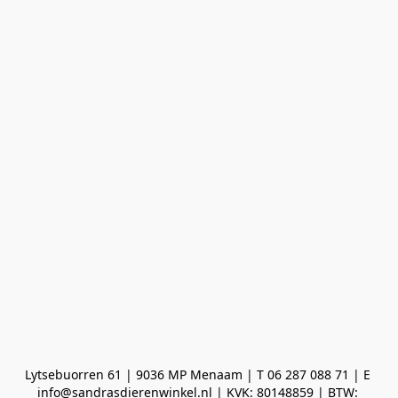
Lytsebuorren 61 | 9036 MP Menaam | T 06 287 088 71 | E 
info@sandrasdierenwinkel.nl | KVK: 80148859 | BTW: 