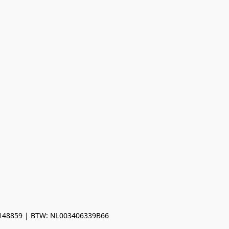
0148859 | BTW: NL003406339B66
